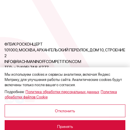
ФГБУК РОСКОНЦЕРТ
101000, МОСКВА, АРХАНГЕЛЬСКИЙ ПЕРЕУЛОК, ДОМ 10, СТРОЕНИЕ
2
INFO@RACHMANINOFFCOMPETITION.COM
ТЕЛ.:
+7 (495) 748-6777
Мы используем cookies и сервисы аналитики, включая Яндекс
ПОЛИТИКА ОБРАБОТКИ ПЕРСОНАЛЬНЫХ ДАННЫХ
Метрику, для улучшения работы сайта. Аналитические cookies будут
включены только после вашего согласия.
ПОЛИТИКА ОБРАБОТКИ ФАЙЛОВ COOKIE
Подробнее:
Политика обработки персональных данных
,
Политика
обработки файлов Cookie
.
Отклонить
Принять