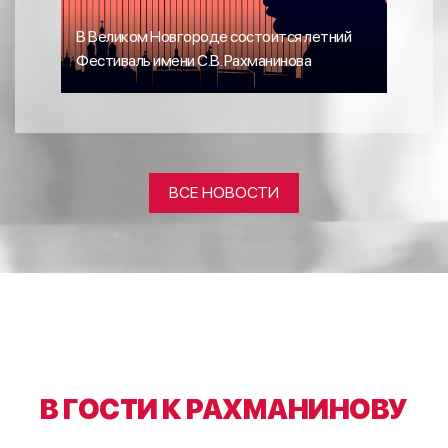
Лаур
В Великом Новгороде состоится летний
меж
Фестиваль имени С.В. Рахманинова
Бел
ВСЕ НОВОСТИ
В ГОСТИ К РАХМАНИНОВУ